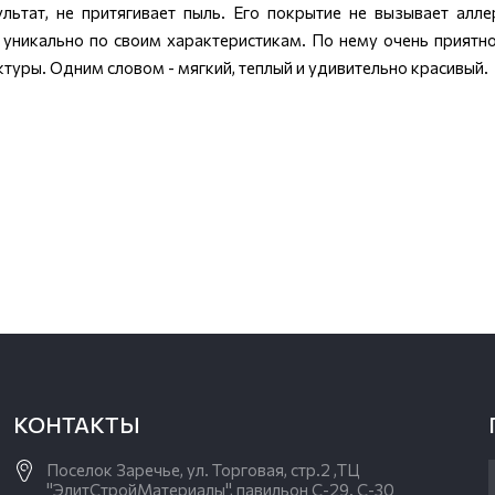
ультат, не притягивает пыль. Его покрытие не вызывает алле
уникально по своим характеристикам. По нему очень приятно
ктуры. Одним словом - мягкий, теплый и удивительно красивый.
КОНТАКТЫ
Поселок Заречье, ул. Торговая, стр.2 ,ТЦ
"ЭлитСтройМатериалы", павильон С-29. С-30