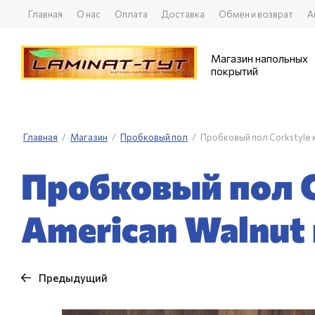
Главная
О нас
Оплата
Доставка
Обмен и возврат
А
Магазин напольных
покрытий
Главная
/
Магазин
/
Пробковый пол
/
Пробковый пол Corkstyle
Пробковый пол C
American Walnut
Предыдущий