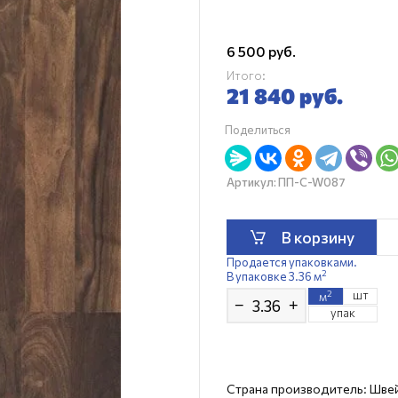
6 500
руб.
Итого:
21 840
руб.
Поделиться
Артикул:
ПП-C-W087
В корзину
Продается упаковками.
2
В упаковке 3.36 м
шт
2
м
−
+
упак
Страна производитель: Шве