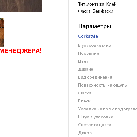
Тип монтажа: Клей
Фаска: Без фаски
Параметры
Corkstyle
В упаковке м.кв
 МЕНЕДЖЕРА!
Покрытие
Цвет
Дизайн
Вид соединения
Поверхность, на ощупь
Фаска
Блеск
Укладка на пол c подогрев
Штук в упаковке
Светлота цвета
Декор