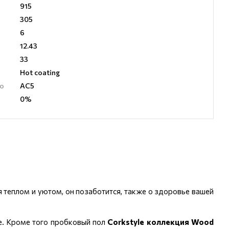
915
305
6
12.43
33
Hot coating
ию
AC5
0%
 теплом и уютом, он позаботится, также о здоровье вашей
де. Кроме того пробковый пол
Corkstyle коллекция Wood