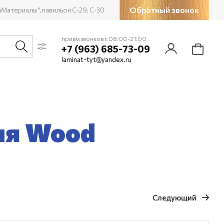
Обратный звонок
йМатериалы", павильон С-29, С-30
прием звонков с 08:00-21:00
+7 (963) 685-73-09
laminat-tyt@yandex.ru
ия Wood
Следующий