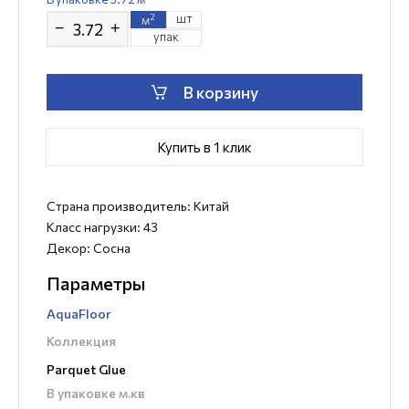
шт
2
м
−
+
упак
В корзину
Купить в 1 клик
Страна производитель: Китай
Класс нагрузки: 43
Декор: Сосна
Параметры
AquaFloor
Коллекция
Parquet Glue
В упаковке м.кв