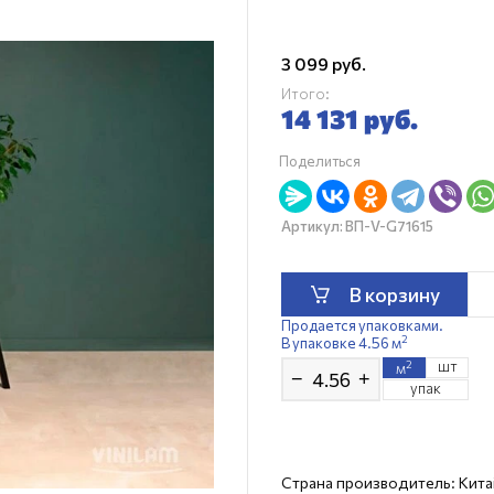
3 099
руб.
Итого:
14 131
руб.
Поделиться
Артикул:
ВП-V-G71615
В корзину
Продается упаковками.
2
В упаковке 4.56 м
шт
2
м
−
+
упак
Страна производитель: Кита