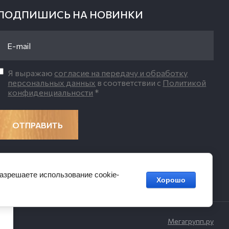
ПОДПИШИСЬ НА НОВИНКИ
Я выражаю
согласие на передачу и обработку
персональных данных
в соответствии с
Политикой
конфиденциальности
*
ОТПРАВИТЬ
разрешаете использование cookie-
Хорошо
ать
 в
Мегагрупп.ру