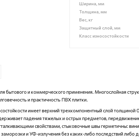
Ширина, мм
Толщина, мм
Вес, кг
Защитный слой, мм
Класс износостойкости
ля бытового и коммерческого применения. Многослойная струк
лговечность и практичность ПВХ плитки.
состойкости имеет верхний трехкомпонентный слой толщиной 0,
держивает падения тяжелых и острых предметов, передвижение
тталкивающими свойствами, стыковочные швы герметичны: вин
, заморозки и УФ-излучения без каких-либо последствий либо