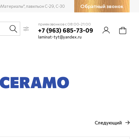
Обратный звонок
йМатериалы", павильон С-29, С-30
прием звонков с 08:00-21:00
+7 (963) 685-73-09
laminat-tyt@yandex.ru
я CERAMO
Следующий