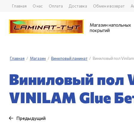
Главная
О нас
Оплата
Доставка
Обмен и возврат
А
Магазин напольных
покрытий
Главная
/
Магазин
/
Виниловый ламинат
/
Виниловый пол Vinila
Виниловый пол 
VINILAM Glue Бе
Предыдущий