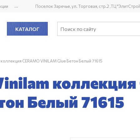
...
кции
Поселок Заречье, ул. Торговая, стр.2 ,ТЦ "ЭлитСтро
КАТАЛОГ
m коллекция CERAMO VINILAM Glue Бетон Белый 71615
Vinilam коллекци
тон Белый 71615