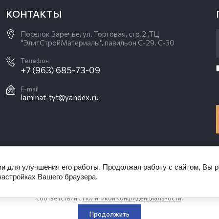
КОНТАКТЫ
Поселок Заречье, ул. Торговая, стр.2 ,ТЦ
"ЭлитСтройМатериалы", павильон С-29. С-30
Телефон
+7 (963) 685-73-09
E-mail
laminat-tyt@yandex.ru
ии для улучшения его работы. Продолжая работу с сайтом, Вы 
настройках Вашего браузера.
от сайт использует файлы cookie и метаданные. Продолжая просматрив
го, вы соглашаетесь на использование нами файлов cookie и метаданных
соответствии с
Политикой конфиденциальности
.
Продолжить